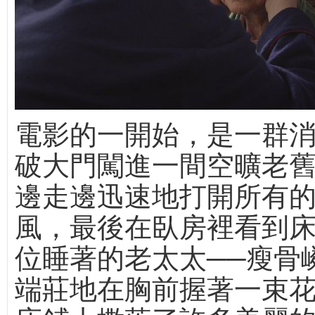
電影的一開始，是一群
破大門闖進一間空曠老
邊走邊迅速地打開所有
風，最後在臥房裡看到
位睡著的老太太──瘦骨
端莊地在胸前握著一束