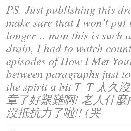
PS. Just publishing this draf
make sure that I won’t put i
longer… man this is such 
drain, I had to watch count
episodes of How I Met You
between paragraphs just to
the spirit a bit T_T
章了好艱難啊! 老人什
沒抵抗力了啦!! (哭