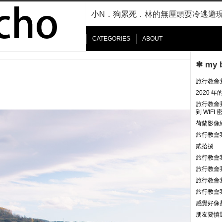
小N．狗累死．林的無厘頭耍冷逃避
CATEGORIES
ABOUT
✱ my 
旅行教會
2020 
旅行教會
到 WIF
荷蘭影像
旅行教會
貳拾捌
旅行教會
旅行教會
旅行教會
旅行教會
感覺好像
朋友要慎