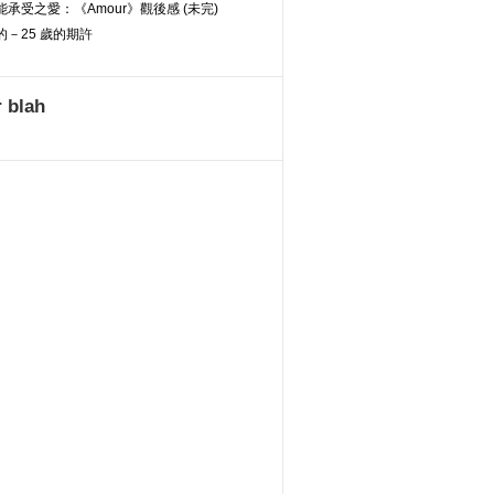
承受之愛：《Amour》觀後感 (未完)
－25 歲的期許
 blah