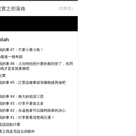
現實之部落格
blah
我的事 #7：不要小看小島！
年的最後一個奇蹟
我的事 #6：入住時拍照什麼的都別管了，先問
I 密碼才是首當要務吧
紀實
我的事 #5：訂票這種事就等睡飽後再做吧
我的事 #4：換大鈔前請三思
我的事 #3：行李不要裝太多
我的事 #2：永遠抱著可以隨時跳車的決心
我的事 #1：行李要看清楚再託運！
是該說點什麼
選之我是否該去掛眼科