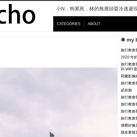
小N．狗累死．林的無厘頭耍冷逃避
CATEGORIES
ABOUT
✱ my 
旅行教會
2020 
旅行教會
到 WIF
荷蘭影像
旅行教會
貳拾捌
旅行教會
旅行教會
旅行教會
旅行教會
感覺好像
朋友要慎