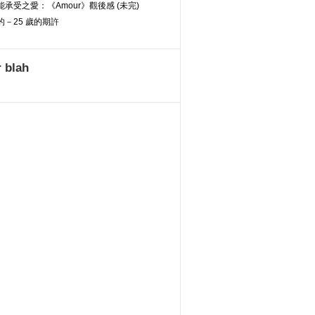
承受之愛：《Amour》觀後感 (未完)
－25 歲的期許
 blah