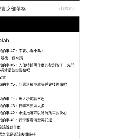
現實之部落格
blah
我的事 #7：不要小看小島！
年的最後一個奇蹟
我的事 #6：入住時拍照什麼的都別管了，先問
I 密碼才是首當要務吧
紀實
我的事 #5：訂票這種事就等睡飽後再做吧
我的事 #4：換大鈔前請三思
我的事 #3：行李不要裝太多
我的事 #2：永遠抱著可以隨時跳車的決心
我的事 #1：行李要看清楚再託運！
是該說點什麼
選之我是否該去掛眼科